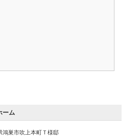
ホーム
県鴻巣市吹上本町Ｔ様邸