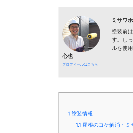
ミサワ
塗装前
す。し
ルを使
心也
プロフィールはこちら
1
塗装情報
1.1
屋根のコケ解消・ミ